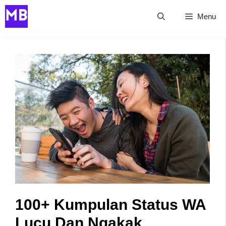
Skip
Menu
to
content
100+ Kumpulan Status WA
Lucu Dan Ngakak