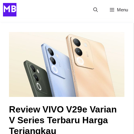
Skip
Menu
to
content
Review VIVO V29e Varian
V Series Terbaru Harga
Terjangkau