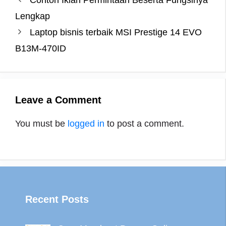
b
t
e
e
g
s
e
o
e
r
n
r
A
Lengkap
o
r
e
g
a
p
Laptop bisnis terbaik MSI Prestige 14 EVO
k
s
e
m
p
B13M-470ID
t
r
Leave a Comment
You must be
logged in
to post a comment.
Recent Posts