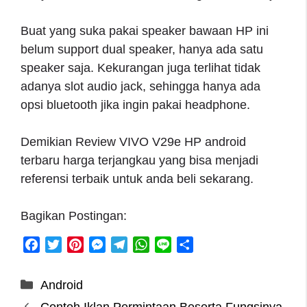
Buat yang suka pakai speaker bawaan HP ini
belum support dual speaker, hanya ada satu
speaker saja. Kekurangan juga terlihat tidak
adanya slot audio jack, sehingga hanya ada
opsi bluetooth jika ingin pakai headphone.
Demikian Review VIVO V29e HP android
terbaru harga terjangkau yang bisa menjadi
referensi terbaik untuk anda beli sekarang.
Bagikan Postingan:
F
T
P
M
T
W
L
S
a
w
i
e
e
h
i
h
c
i
n
s
l
a
n
a
Categories
Android
e
t
t
s
e
t
e
r
Contoh Iklan Permintaan Beserta Fungsinya