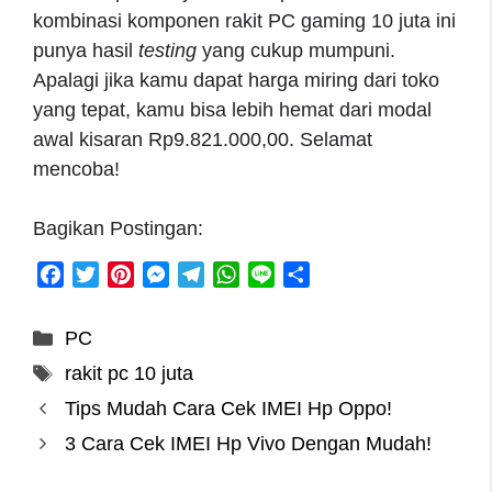
kombinasi komponen
rakit PC gaming 10 juta
ini
punya hasil
testing
yang cukup mumpuni.
Apalagi jika kamu dapat harga miring dari toko
yang tepat, kamu bisa lebih hemat dari modal
awal kisaran Rp9.821.000,00. Selamat
mencoba!
Bagikan Postingan:
F
T
P
M
T
W
L
S
a
w
i
e
e
h
i
h
c
i
n
s
l
a
n
a
Categories
PC
e
t
t
s
e
t
e
r
Tags
rakit pc 10 juta
b
t
e
e
g
s
e
o
e
r
n
r
A
Tips Mudah Cara Cek IMEI Hp Oppo!
o
r
e
g
a
p
3 Cara Cek IMEI Hp Vivo Dengan Mudah!
k
s
e
m
p
t
r