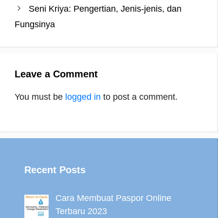
Seni Kriya: Pengertian, Jenis-jenis, dan
t
r
Fungsinya
Leave a Comment
You must be
logged in
to post a comment.
Recent Posts
Cara Membuat Paspor Online
Terbaru 2023