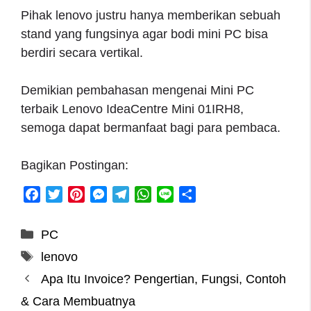
Pihak lenovo justru hanya memberikan sebuah
stand yang fungsinya agar bodi mini PC bisa
berdiri secara vertikal.
Demikian pembahasan mengenai Mini PC
terbaik Lenovo IdeaCentre Mini 01IRH8,
semoga dapat bermanfaat bagi para pembaca.
Bagikan Postingan:
F
T
P
M
T
W
L
S
a
w
i
e
e
h
i
h
c
i
n
s
l
a
n
a
Categories
PC
e
t
t
s
e
t
e
r
Tags
lenovo
b
t
e
e
g
s
e
o
e
r
n
r
A
Apa Itu Invoice? Pengertian, Fungsi, Contoh
o
r
e
g
a
p
& Cara Membuatnya
k
s
e
m
p