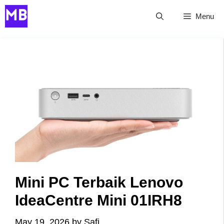
Skip
Menu
to
content
Mini PC Terbaik Lenovo
IdeaCentre Mini 01IRH8
May 19, 2026
by
Safi