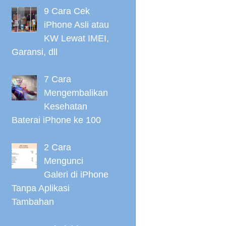
9 Cara Cek
iPhone Asli atau
KW Lewat IMEI,
Garansi, dll
7 Cara
Mengembalikan
Kesehatan
Baterai iPhone ke 100
2 Cara
Mengunci
Galeri di iPhone
Tanpa Aplikasi
Tambahan