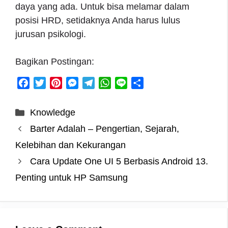
daya yang ada. Untuk bisa melamar dalam
posisi HRD, setidaknya Anda harus lulus
jurusan psikologi.
Bagikan Postingan:
F
T
P
M
T
W
L
S
a
w
i
e
e
h
i
h
c
i
n
s
l
a
n
a
Categories
Knowledge
e
t
t
s
e
t
e
r
Barter Adalah – Pengertian, Sejarah,
b
t
e
e
g
s
e
o
e
r
n
r
A
Kelebihan dan Kekurangan
o
r
e
g
a
p
Cara Update One UI 5 Berbasis Android 13.
k
s
e
m
p
Penting untuk HP Samsung
t
r