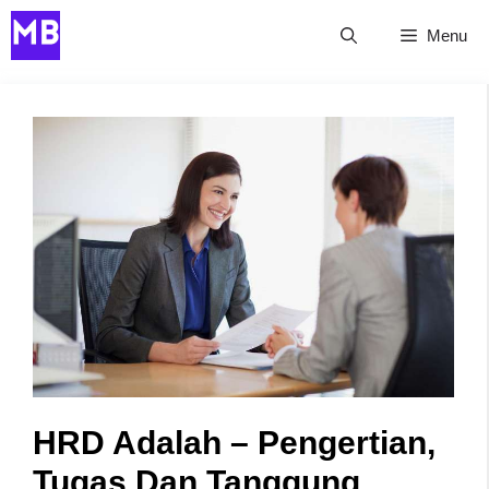
Skip
Menu
to
content
HRD Adalah – Pengertian,
Tugas Dan Tanggung