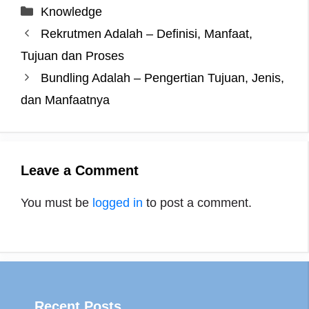
c
i
n
s
l
a
n
a
Categories
Knowledge
e
t
t
s
e
t
e
r
Rekrutmen Adalah – Definisi, Manfaat,
b
t
e
e
g
s
e
o
e
r
n
r
A
Tujuan dan Proses
o
r
e
g
a
p
Bundling Adalah – Pengertian Tujuan, Jenis,
k
s
e
m
p
dan Manfaatnya
t
r
Leave a Comment
You must be
logged in
to post a comment.
Recent Posts