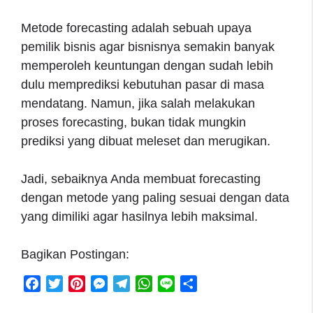
Metode forecasting adalah sebuah upaya
pemilik bisnis agar bisnisnya semakin banyak
memperoleh keuntungan dengan sudah lebih
dulu memprediksi kebutuhan pasar di masa
mendatang. Namun, jika salah melakukan
proses forecasting, bukan tidak mungkin
prediksi yang dibuat meleset dan merugikan.
Jadi, sebaiknya Anda membuat forecasting
dengan metode yang paling sesuai dengan data
yang dimiliki agar hasilnya lebih maksimal.
Bagikan Postingan:
F
T
P
M
T
W
L
S
a
w
i
e
e
h
i
h