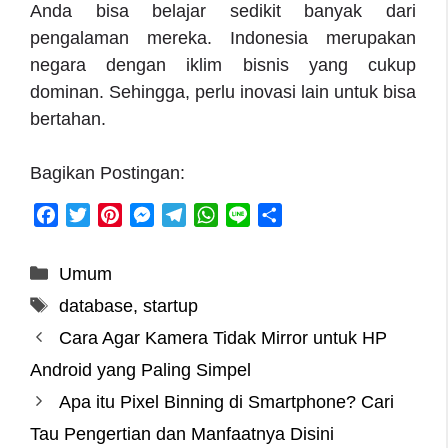
Anda bisa belajar sedikit banyak dari
pengalaman mereka. Indonesia merupakan
negara dengan iklim bisnis yang cukup
dominan. Sehingga, perlu inovasi lain untuk bisa
bertahan.
Bagikan Postingan:
F
T
P
M
T
W
L
S
a
w
i
e
e
h
i
h
c
i
n
s
l
a
n
a
Categories
Umum
e
t
t
s
e
t
e
r
Tags
database
,
startup
b
t
e
e
g
s
e
o
e
r
n
r
A
Cara Agar Kamera Tidak Mirror untuk HP
o
r
e
g
a
p
Android yang Paling Simpel
k
s
e
m
p
Apa itu Pixel Binning di Smartphone? Cari
t
r
Tau Pengertian dan Manfaatnya Disini