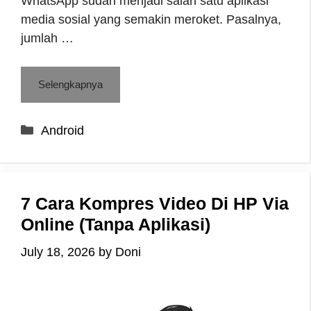
WhatsApp sudah menjadi salah satu aplikasi
media sosial yang semakin meroket. Pasalnya,
jumlah …
Selengkapnya
Categories
Android
7 Cara Kompres Video Di HP Via
Online (Tanpa Aplikasi)
July 18, 2026
by
Doni