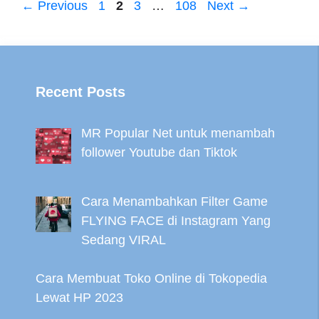
Page
Page
Page
Page
←
Previous
1
2
3
…
108
Next
→
Recent Posts
MR Popular Net untuk menambah
follower Youtube dan Tiktok
Cara Menambahkan Filter Game
FLYING FACE di Instagram Yang
Sedang VIRAL
Cara Membuat Toko Online di Tokopedia
Lewat HP 2023