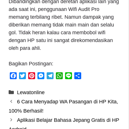
Dibandingkan dengan deretan aplikasi lain yang
ada saat ini, penggunaan Wifi Audit Pro
memang terbilang ribet. Namun dampak yang
diberikan memang tidak main main dan selalu
gol. Tidak heran kalau cara membobol wifi
dengan HP satu ini sangat direkomendasikan
oleh para ahli.
Bagikan Postingan:
F
T
P
M
T
W
L
S
a
w
i
e
e
h
i
h
c
i
n
s
l
a
n
a
Categories
Lewatonline
e
t
t
s
e
t
e
r
6 Cara Menyadap WA Pasangan di HP Kita,
b
t
e
e
g
s
e
o
e
r
n
r
A
100% Berhasil!
o
r
e
g
a
p
Aplikasi Belajar Bahasa Jepang Gratis di HP
k
s
e
m
p