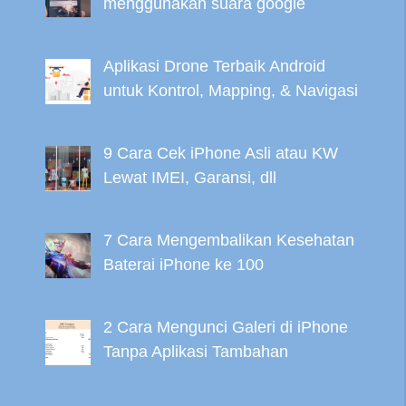
menggunakan suara google
Aplikasi Drone Terbaik Android
untuk Kontrol, Mapping, & Navigasi
9 Cara Cek iPhone Asli atau KW
Lewat IMEI, Garansi, dll
7 Cara Mengembalikan Kesehatan
Baterai iPhone ke 100
2 Cara Mengunci Galeri di iPhone
Tanpa Aplikasi Tambahan