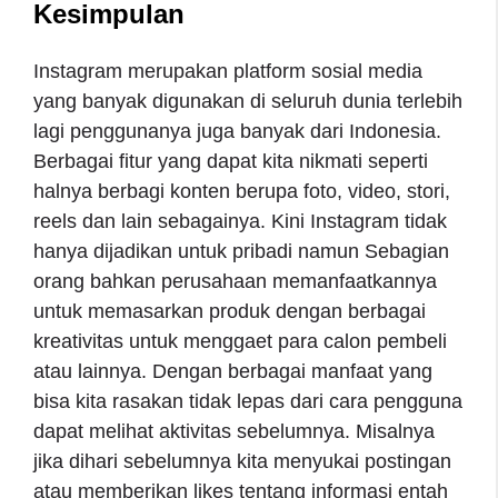
Kesimpulan
Instagram merupakan platform sosial media
yang banyak digunakan di seluruh dunia terlebih
lagi penggunanya juga banyak dari Indonesia.
Berbagai fitur yang dapat kita nikmati seperti
halnya berbagi konten berupa foto, video, stori,
reels dan lain sebagainya. Kini Instagram tidak
hanya dijadikan untuk pribadi namun Sebagian
orang bahkan perusahaan memanfaatkannya
untuk memasarkan produk dengan berbagai
kreativitas untuk menggaet para calon pembeli
atau lainnya. Dengan berbagai manfaat yang
bisa kita rasakan tidak lepas dari cara pengguna
dapat melihat aktivitas sebelumnya. Misalnya
jika dihari sebelumnya kita menyukai postingan
atau memberikan likes tentang informasi entah