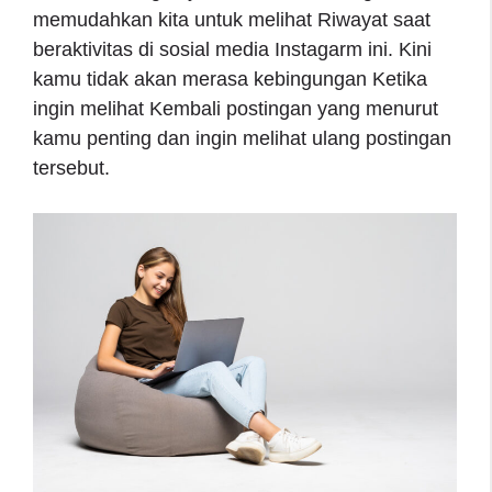
memudahkan kita untuk melihat Riwayat saat
beraktivitas di sosial media Instagarm ini. Kini
kamu tidak akan merasa kebingungan Ketika
ingin melihat Kembali postingan yang menurut
kamu penting dan ingin melihat ulang postingan
tersebut.