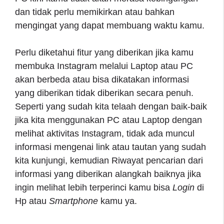
dan tidak perlu memikirkan atau bahkan
mengingat yang dapat membuang waktu kamu.
Perlu diketahui fitur yang diberikan jika kamu
membuka Instagram melalui Laptop atau PC
akan berbeda atau bisa dikatakan informasi
yang diberikan tidak diberikan secara penuh.
Seperti yang sudah kita telaah dengan baik-baik
jika kita menggunakan PC atau Laptop dengan
melihat aktivitas Instagram, tidak ada muncul
informasi mengenai link atau tautan yang sudah
kita kunjungi, kemudian Riwayat pencarian dari
informasi yang diberikan alangkah baiknya jika
ingin melihat lebih terperinci kamu bisa
Login
di
Hp atau
Smartphone
kamu ya.