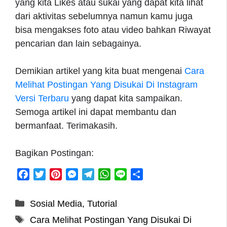
yang kita Likes atau sukai yang dapat kita lihat
dari aktivitas sebelumnya namun kamu juga
bisa mengakses foto atau video bahkan Riwayat
pencarian dan lain sebagainya.
Demikian artikel yang kita buat mengenai
Cara
Melihat Postingan Yang Disukai Di Instagram
Versi Terbaru
yang dapat kita sampaikan.
Semoga artikel ini dapat membantu dan
bermanfaat. Terimakasih.
Bagikan Postingan:
F
T
P
M
T
W
L
S
a
w
i
e
e
h
i
h
c
i
n
s
l
a
n
a
Categories
Sosial Media
,
Tutorial
e
t
t
s
e
t
e
r
Tags
Cara Melihat Postingan Yang Disukai Di
b
t
e
e
g
s
e