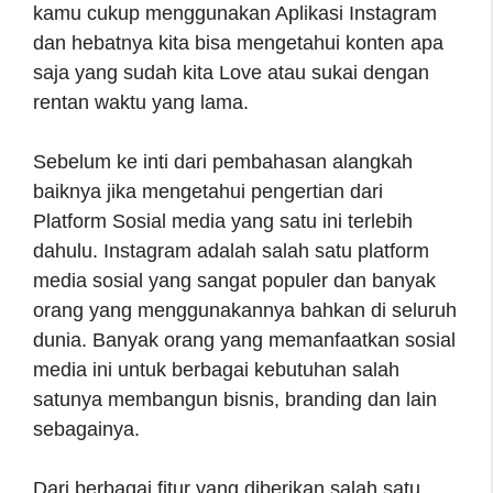
kamu cukup menggunakan Aplikasi Instagram
dan hebatnya kita bisa mengetahui konten apa
saja yang sudah kita Love atau sukai dengan
rentan waktu yang lama.
Sebelum ke inti dari pembahasan alangkah
baiknya jika mengetahui pengertian dari
Platform Sosial media yang satu ini terlebih
dahulu. Instagram adalah salah satu platform
media sosial yang sangat populer dan banyak
orang yang menggunakannya bahkan di seluruh
dunia. Banyak orang yang memanfaatkan sosial
media ini untuk berbagai kebutuhan salah
satunya membangun bisnis, branding dan lain
sebagainya.
Dari berbagai fitur yang diberikan salah satu