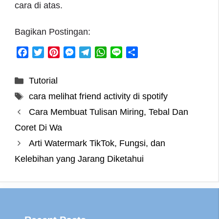
cara di atas.
Bagikan Postingan:
F
T
P
M
T
W
L
S
a
w
i
e
e
h
i
h
c
i
n
s
l
a
n
a
Categories
Tutorial
e
t
t
s
e
t
e
r
Tags
cara melihat friend activity di spotify
b
t
e
e
g
s
e
o
e
r
n
r
A
Cara Membuat Tulisan Miring, Tebal Dan
o
r
e
g
a
p
Coret Di Wa
k
s
e
m
p
Arti Watermark TikTok, Fungsi, dan
t
r
Kelebihan yang Jarang Diketahui