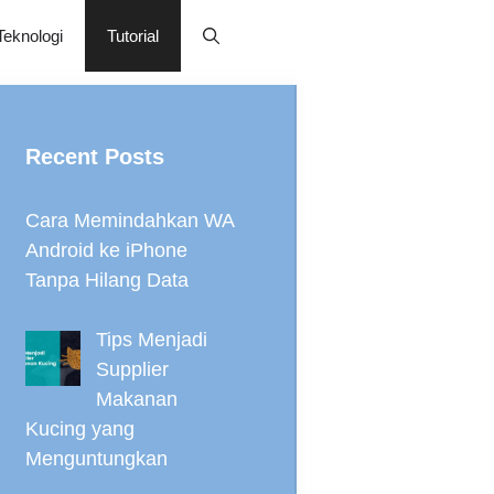
Teknologi
Tutorial
Recent Posts
Cara Memindahkan WA
Android ke iPhone
Tanpa Hilang Data
Tips Menjadi
Supplier
Makanan
Kucing yang
Menguntungkan