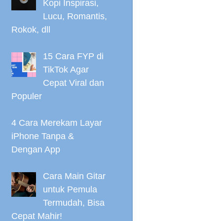
Kopi Inspirasi,
Lucu, Romantis,
Rokok, dll
15 Cara FYP di
TikTok Agar
Cepat Viral dan
Populer
4 Cara Merekam Layar
iPhone Tanpa &
Dengan App
Cara Main Gitar
untuk Pemula
Termudah, Bisa
Cepat Mahir!