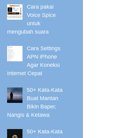
Cara pakai
Voice Spice
untuk
mengubah suara
Cara Settings
APN iPhone
Agar Koneksi
Internet Cepat
50+ Kata-Kata
Buat Mantan
Bikin Baper,
Nangis & Ketawa
50+ Kata-Kata