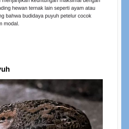
ni menjanjikan keuntungan maksimal dengan
nding hewan ternak lain seperti ayam atau
ang bahwa budidaya puyuh petelur cocok
m modal.
yuh