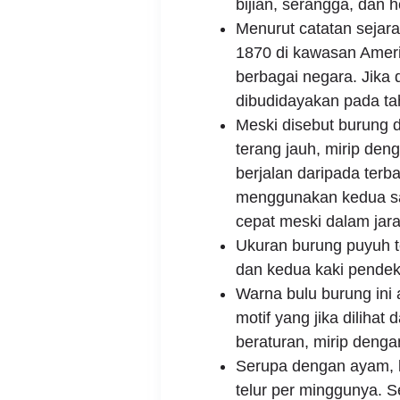
bijian, serangga, dan h
Menurut catatan sejara
1870 di kawasan Ameri
berbagai negara. Jika d
dibudidayakan pada ta
Meski disebut burung 
terang jauh, mirip deng
berjalan daripada terb
menggunakan kedua say
cepat meski dalam jar
Ukuran burung puyuh 
dan kedua kaki pendek 
Warna bulu burung ini 
motif yang jika dilihat 
beraturan, mirip denga
Serupa dengan ayam, b
telur per minggunya. Se