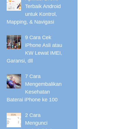
Terbaik Android
untuk Kontrol,
Mapping, & Navigasi
9 Cara Cek
iPhone Asli atau
KW Lewat IMEI,
Garansi, dll
7 Cara
Mengembalikan
Kesehatan
Baterai iPhone ke 100
2 Cara
Mengunci