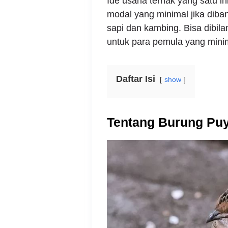
Ide usaha ternak yang satu i
modal yang minimal jika diba
sapi dan kambing. Bisa dibil
untuk para pemula yang mini
Daftar Isi
show
Tentang Burung Pu