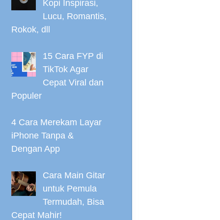
Kopi Inspirasi,
Lucu, Romantis,
Rokok, dll
15 Cara FYP di
TikTok Agar
Cepat Viral dan
Populer
4 Cara Merekam Layar
iPhone Tanpa &
Dengan App
Cara Main Gitar
untuk Pemula
Termudah, Bisa
Cepat Mahir!