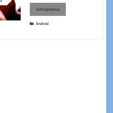
Selengkapnya
Categories
Android