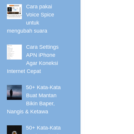
Cara pakai
Voice Spice
untuk
mengubah suara
Cara Settings
APN iPhone
Agar Koneksi
Internet Cepat
50+ Kata-Kata
Buat Mantan
Bikin Baper,
Nangis & Ketawa
50+ Kata-Kata