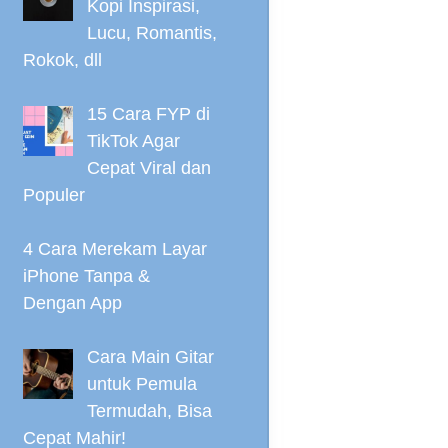
Kopi Inspirasi,
Lucu, Romantis,
Rokok, dll
15 Cara FYP di
TikTok Agar
Cepat Viral dan
Populer
4 Cara Merekam Layar
iPhone Tanpa &
Dengan App
Cara Main Gitar
untuk Pemula
Termudah, Bisa
Cepat Mahir!