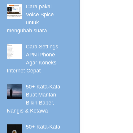
Cara pakai
Voice Spice
untuk
mengubah suara
Cara Settings
APN iPhone
Agar Koneksi
Internet Cepat
50+ Kata-Kata
Buat Mantan
Bikin Baper,
Nangis & Ketawa
50+ Kata-Kata