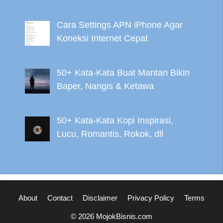
Cara Settings APN iPhone Agar
Koneksi Internet Cepat
50+ Kata-Kata Buat Mantan Bikin
Baper, Nangis & Ketawa
50+ Kata-Kata Kopi Inspirasi,
Lucu, Romantis, Rokok, dll
About
Contact
Disclaimer
Privacy Policy
Terms
© 2026 MojokBisnis.com