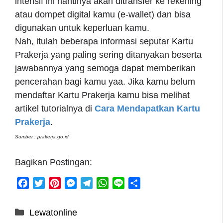
intensif ini nantinya akan ditransfer ke rekening
atau dompet digital kamu (e-wallet) dan bisa
digunakan untuk keperluan kamu.
Nah, itulah beberapa informasi seputar Kartu
Prakerja yang paling sering ditanyakan beserta
jawabannya yang semoga dapat memberikan
pencerahan bagi kamu yaa. Jika kamu belum
mendaftar Kartu Prakerja kamu bisa melihat
artikel tutorialnya di
Cara Mendapatkan Kartu
Prakerja
.
Sumber : prakerja.go.id
Bagikan Postingan:
F
T
P
M
T
W
L
S
a
w
i
e
e
h
i
h
c
i
n
s
l
a
n
a
Categories
Lewatonline
e
t
t
s
e
t
e
r