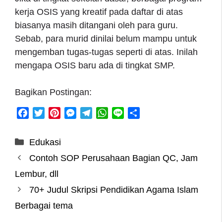
kerja OSIS yang kreatif pada daftar di atas
biasanya masih ditangani oleh para guru.
Sebab, para murid dinilai belum mampu untuk
mengemban tugas-tugas seperti di atas. Inilah
mengapa OSIS baru ada di tingkat SMP.
Bagikan Postingan:
F
T
P
M
T
W
L
S
a
w
i
e
e
h
i
h
c
i
n
s
l
a
n
a
Categories
Edukasi
e
t
t
s
e
t
e
r
Contoh SOP Perusahaan Bagian QC, Jam
b
t
e
e
g
s
e
o
e
r
n
r
A
Lembur, dll
o
r
e
g
a
p
70+ Judul Skripsi Pendidikan Agama Islam
k
s
e
m
p
Berbagai tema
t
r