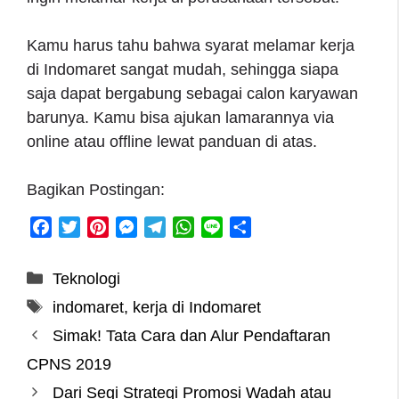
Kamu harus tahu bahwa syarat melamar kerja
di Indomaret sangat mudah, sehingga siapa
saja dapat bergabung sebagai calon karyawan
barunya. Kamu bisa ajukan lamarannya via
online atau offline lewat panduan di atas.
Bagikan Postingan:
F
T
P
M
T
W
L
S
a
w
i
e
e
h
i
h
c
i
n
s
l
a
n
a
Categories
Teknologi
e
t
t
s
e
t
e
r
Tags
indomaret
,
kerja di Indomaret
b
t
e
e
g
s
e
o
e
r
n
r
A
Simak! Tata Cara dan Alur Pendaftaran
o
r
e
g
a
p
CPNS 2019
k
s
e
m
p
Dari Segi Strategi Promosi Wadah atau
t
r