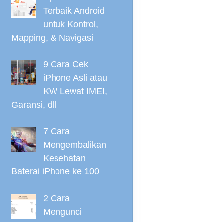
Terbaik Android
untuk Kontrol,
Mapping, & Navigasi
9 Cara Cek
iPhone Asli atau
KW Lewat IMEI,
Garansi, dll
7 Cara
Mengembalikan
Kesehatan
Baterai iPhone ke 100
2 Cara
Mengunci