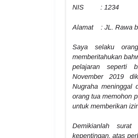
NIS : 1234
Alamat : JL. Rawa be
Saya selaku oran
memberitahukan bahwa
pelajaran seperti
November 2019 dik
Nugraha meninggal d
orang tua memohon pa
untuk memberikan izin
Demikianlah surat
kepentingan, atas per