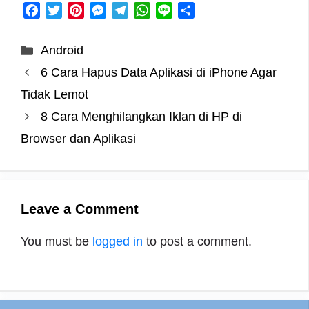
F
T
P
M
T
W
L
S
a
w
i
e
e
h
i
h
c
i
n
s
l
a
n
a
Categories
Android
e
t
t
s
e
t
e
r
6 Cara Hapus Data Aplikasi di iPhone Agar
b
t
e
e
g
s
e
o
e
r
n
r
A
Tidak Lemot
o
r
e
g
a
p
8 Cara Menghilangkan Iklan di HP di
k
s
e
m
p
Browser dan Aplikasi
t
r
Leave a Comment
You must be
logged in
to post a comment.