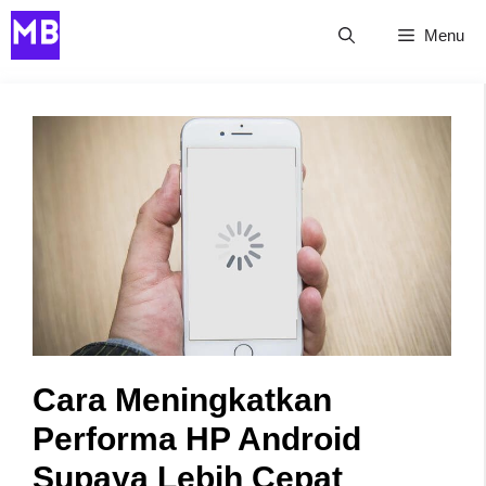
Skip
Menu
to
content
Cara Meningkatkan
Performa HP Android
Supaya Lebih Cepat