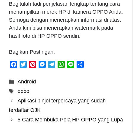
Begitulah tadi penjelasan lengkap tentang cara
menampilkan merek HP di kamera OPPO Anda.
Semoga dengan menerapkan informasi di atas,
Anda kini bisa menerapkan watermark pada
hasil foto di HP OPPO sendiri.
Bagikan Postingan:
F
T
P
M
T
W
L
S
a
w
i
e
e
h
i
h
c
i
n
s
l
a
n
a
Categories
Android
e
t
t
s
e
t
e
r
Tags
oppo
b
t
e
e
g
s
e
o
e
r
n
r
A
Aplikasi pinjol terpercaya yang sudah
o
r
e
g
a
p
terdaftar OJK
k
s
e
m
p
5 Cara Membuka Pola HP OPPO yang Lupa
t
r