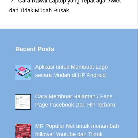
Cara Rawat Laptop yang Tepat agar Awet
t
r
dan Tidak Mudah Rusak
Recent Posts
Aplikasi untuk Membuat Logo
secara Mudah di HP Android
Cara Membuat Halaman / Fans
Page Facebook Dari HP Terbaru
MR Popular Net untuk menambah
follower Youtube dan Tiktok