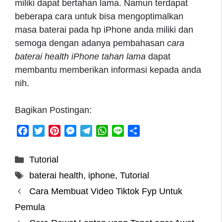
miliki dapat bertahan lama. Namun terdapat
beberapa cara untuk bisa mengoptimalkan
masa baterai pada hp iPhone anda miliki dan
semoga dengan adanya pembahasan
cara
baterai health iPhone tahan lama
dapat
membantu memberikan informasi kepada anda
nih.
Bagikan Postingan:
F
T
P
M
T
W
L
S
a
w
i
e
e
h
i
h
c
i
n
s
l
a
n
a
Categories
Tutorial
e
t
t
s
e
t
e
r
Tags
baterai health
,
iphone
,
Tutorial
b
t
e
e
g
s
e
o
e
r
n
r
A
Cara Membuat Video Tiktok Fyp Untuk
o
r
e
g
a
p
Pemula
k
s
e
m
p