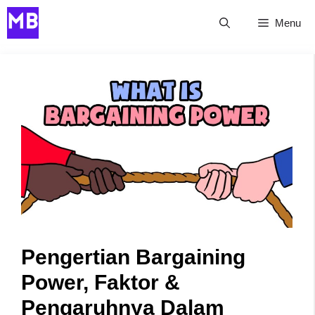
Skip
Menu
to
content
Pengertian Bargaining
Power, Faktor &
Pengaruhnya Dalam