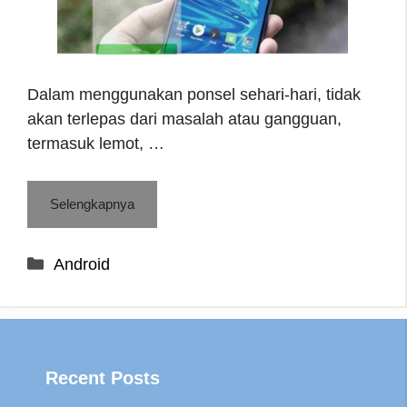
Dalam menggunakan ponsel sehari-hari, tidak
akan terlepas dari masalah atau gangguan,
termasuk lemot, …
Selengkapnya
Categories
Android
Recent Posts