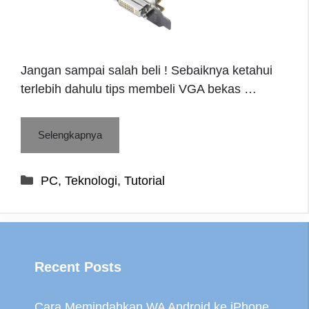
Jangan sampai salah beli ! Sebaiknya ketahui
terlebih dahulu tips membeli VGA bekas …
Selengkapnya
Categories
PC
,
Teknologi
,
Tutorial
Recent Posts
Cara Memindahkan WA Android ke iPhone