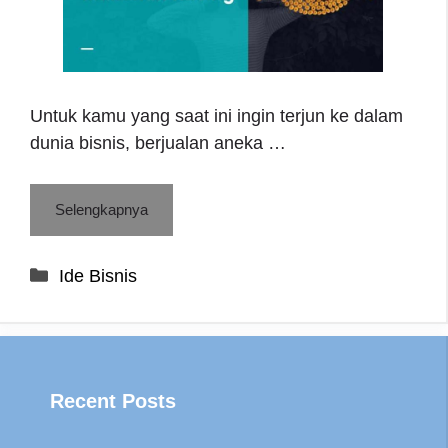
Untuk kamu yang saat ini ingin terjun ke dalam
dunia bisnis, berjualan aneka …
Selengkapnya
Categories
Ide Bisnis
Recent Posts