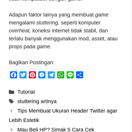
Adapun faktor lainya yang membuat
game
mengalami
stuttering,
seperti komputer
overheat,
koneksi internet tidak stabil, dan
terlalu banyak menggunakan mod, asset, atau
props pada
game.
Bagikan Postingan:
F
T
P
M
T
W
L
S
a
w
i
e
e
h
i
h
c
i
n
s
l
a
n
a
Categories
Tutorial
e
t
t
s
e
t
e
r
Tags
stuttering artinya
b
t
e
e
g
s
e
o
e
r
n
r
A
Tips Membuat Ukuran Header Twitter agar
o
r
e
g
a
p
Lebih Estetik
k
s
e
m
p
Mau Beli HP? Simak 5 Cara Cek
t
r