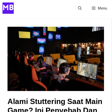
Skip
Menu
to
content
Alami Stuttering Saat Main
Game? Ini Penyebab Dan