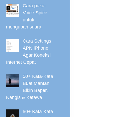
Cara pakai
Voice Spice
untuk
mengubah suara
Cara Settings
APN iPhone
Agar Koneksi
Internet Cepat
50+ Kata-Kata
Buat Mantan
Bikin Baper,
Nangis & Ketawa
50+ Kata-Kata