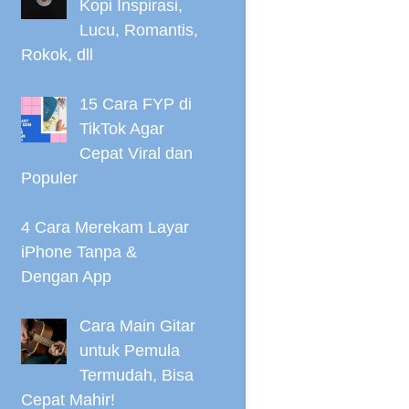
Kopi Inspirasi,
Lucu, Romantis,
Rokok, dll
15 Cara FYP di
TikTok Agar
Cepat Viral dan
Populer
4 Cara Merekam Layar
iPhone Tanpa &
Dengan App
Cara Main Gitar
untuk Pemula
Termudah, Bisa
Cepat Mahir!