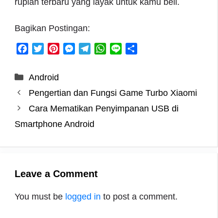
rupiah terbaru yang layak untuk kamu beli.
Bagikan Postingan:
F
T
P
M
T
W
L
S
a
w
i
e
e
h
i
h
c
i
n
s
l
a
n
a
Categories
Android
e
t
t
s
e
t
e
r
Pengertian dan Fungsi Game Turbo Xiaomi
b
t
e
e
g
s
e
o
e
r
n
r
A
Cara Mematikan Penyimpanan USB di
o
r
e
g
a
p
Smartphone Android
k
s
e
m
p
t
r
Leave a Comment
You must be
logged in
to post a comment.