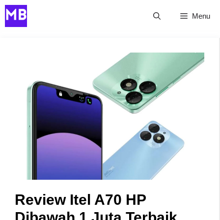
Skip
Menu
to
content
Review Itel A70 HP
Dibawah 1 Juta Terbaik