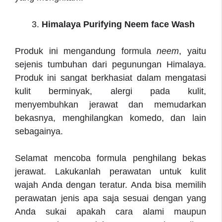
Himalaya Purifying Neem face Wash
Produk ini mengandung formula
neem
, yaitu
sejenis tumbuhan dari pegunungan Himalaya.
Produk ini sangat berkhasiat dalam mengatasi
kulit berminyak, alergi pada kulit,
menyembuhkan jerawat dan memudarkan
bekasnya, menghilangkan komedo, dan lain
sebagainya.
Selamat mencoba formula
penghilang bekas
jerawat
. Lakukanlah perawatan untuk kulit
wajah Anda dengan teratur. Anda bisa memilih
perawatan jenis apa saja sesuai dengan yang
Anda sukai apakah cara alami maupun