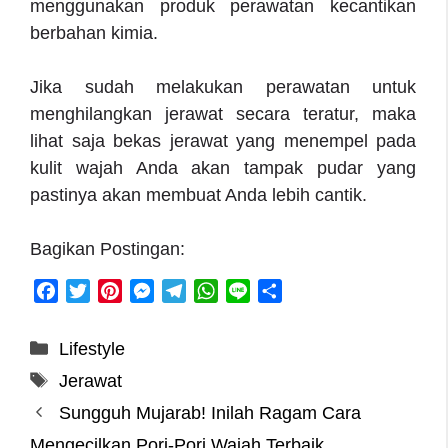
menggunakan produk perawatan kecantikan
berbahan kimia.
Jika sudah melakukan perawatan untuk
menghilangkan jerawat secara teratur, maka
lihat saja bekas jerawat yang menempel pada
kulit wajah Anda akan tampak pudar yang
pastinya akan membuat Anda lebih cantik.
Bagikan Postingan:
F
T
P
M
T
W
L
S
a
w
i
e
e
h
i
h
c
i
n
s
l
a
n
a
Categories
Lifestyle
e
t
t
s
e
t
e
r
Tags
Jerawat
b
t
e
e
g
s
e
o
e
r
n
r
A
Sungguh Mujarab! Inilah Ragam Cara
o
r
e
g
a
p
Mengecilkan Pori-Pori Wajah Terbaik