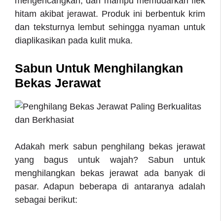
mengencangkan, dan mampu memudarkan flek
hitam akibat jerawat. Produk ini berbentuk krim
dan teksturnya lembut sehingga nyaman untuk
diaplikasikan pada kulit muka.
Sabun Untuk Menghilangkan
Bekas Jerawat
Adakah merk
sabun penghilang bekas jerawat
yang bagus untuk wajah? Sabun untuk
menghilangkan bekas jerawat ada banyak di
pasar. Adapun beberapa di antaranya adalah
sebagai berikut: