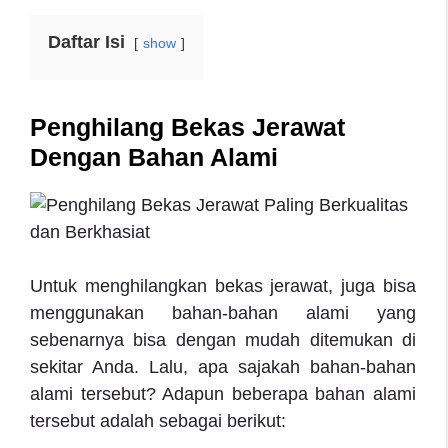
Daftar Isi
show
Penghilang Bekas Jerawat
Dengan Bahan Alami
Untuk menghilangkan bekas jerawat, juga bisa
menggunakan bahan-bahan alami yang
sebenarnya bisa dengan mudah ditemukan di
sekitar Anda. Lalu, apa sajakah bahan-bahan
alami tersebut? Adapun beberapa bahan alami
tersebut adalah sebagai berikut: