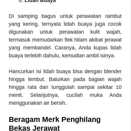
Lidah Buaya
Di samping bagus untuk perawatan rambut
yang kering, ternyata lidah buaya juga cocok
digunakan untuk perawatan kulit wajah,
termasuk memudarkan flek hitam akibat jerawat
yang membandel. Caranya, Anda kupas lidah
buaya terlebih dahulu, kemudian ambil isinya.
Hancurkan isi lidah buaya bisa dengan blender
hingga lembut. Balurkan pada bagian wajah
hingga rata dan tunggulah sampai sekitar 10
menit. Selanjutnya, cucilah muka Anda
menggunakan air bersih.
Beragam Merk Penghilang
Bekas Jerawat