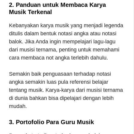
2. Panduan untuk Membaca Karya
Musik Terkenal
Kebanyakan karya musik yang menjadi legenda
ditulis dalam bentuk notasi angka atau notasi
balok. Jika Anda ingin mempelajari lagu-lagu
dari musisi ternama, penting untuk memahami
cara membaca not angka terlebih dahulu.
Semakin baik penguasaan terhadap notasi
angka semakin luas pula referensi belajar
tentang musik. Karya-karya dari musisi ternama
di dunia bahkan bisa dipelajari dengan lebih
mudah.
3. Portofolio Para Guru Musik