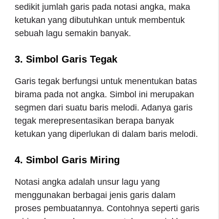
sedikit jumlah garis pada notasi angka, maka
ketukan yang dibutuhkan untuk membentuk
sebuah lagu semakin banyak.
3. Simbol Garis Tegak
Garis tegak berfungsi untuk menentukan batas
birama pada not angka. Simbol ini merupakan
segmen dari suatu baris melodi. Adanya garis
tegak merepresentasikan berapa banyak
ketukan yang diperlukan di dalam baris melodi.
4. Simbol Garis Miring
Notasi angka adalah unsur lagu yang
menggunakan berbagai jenis garis dalam
proses pembuatannya. Contohnya seperti garis