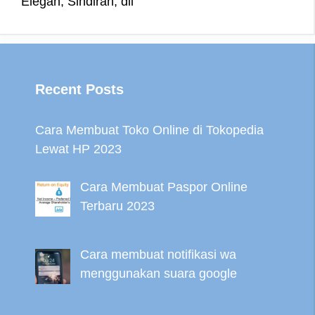
Elegan, Sindiran, dll
t
r
Recent Posts
Cara Membuat Toko Online di Tokopedia
Lewat HP 2023
Cara Membuat Paspor Online
Terbaru 2023
Cara membuat notifikasi wa
menggunakan suara google