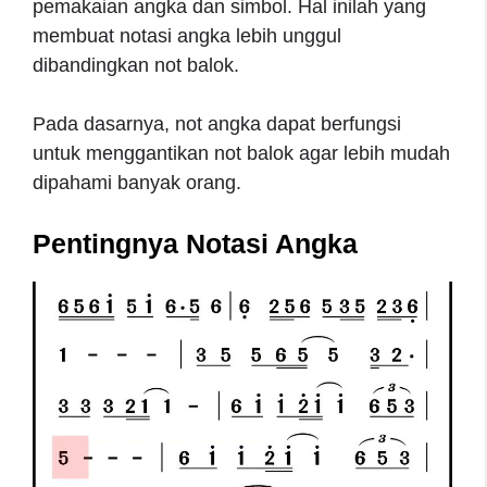
pemakaian angka dan simbol. Hal inilah yang
membuat notasi angka lebih unggul
dibandingkan not balok.
Pada dasarnya, not angka dapat berfungsi
untuk menggantikan not balok agar lebih mudah
dipahami banyak orang.
Pentingnya Notasi Angka