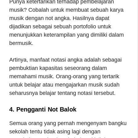
Punya ketertarikan terhadap pembelajaran
musik? Cobalah untuk membuat sebuah karya
musik dengan not angka. Hasilnya dapat
dijadikan sebagai sebuah portofolio untuk
menunjukkan keterampilan yang dimiliki dalam
bermusik.
Artinya, manfaat notasi angka adalah sebagai
pembuktian kapasitas seseorang dalam
memahami musik. Orang-orang yang tertarik
untuk belajar atau mengajarkan musik sudah
seharusnya belajar tentang notasi tersebut.
4. Pengganti Not Balok
Semua orang yang pernah mengenyam bangku
sekolah tentu tidak asing lagi dengan