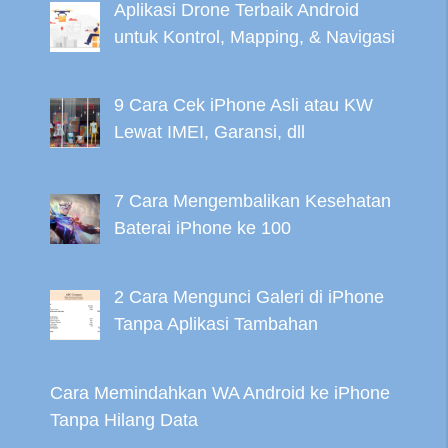
Aplikasi Drone Terbaik Android
untuk Kontrol, Mapping, & Navigasi
9 Cara Cek iPhone Asli atau KW
Lewat IMEI, Garansi, dll
7 Cara Mengembalikan Kesehatan
Baterai iPhone ke 100
2 Cara Mengunci Galeri di iPhone
Tanpa Aplikasi Tambahan
Cara Memindahkan WA Android ke iPhone
Tanpa Hilang Data