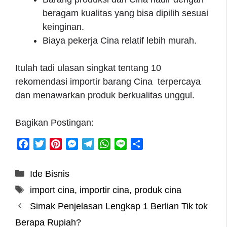
beragam kualitas yang bisa dipilih sesuai
keinginan.
Biaya pekerja Cina relatif lebih murah.
Itulah tadi ulasan singkat tentang 10
rekomendasi importir barang Cina terpercaya
dan menawarkan produk berkualitas unggul.
Bagikan Postingan:
F
T
P
M
T
W
L
S
a
w
i
e
e
h
i
h
c
i
n
s
l
a
n
a
Categories
Ide Bisnis
e
t
t
s
e
t
e
r
Tags
import cina
,
importir cina
,
produk cina
b
t
e
e
g
s
e
o
e
r
n
r
A
Simak Penjelasan Lengkap 1 Berlian Tik tok
o
r
e
g
a
p
Berapa Rupiah?