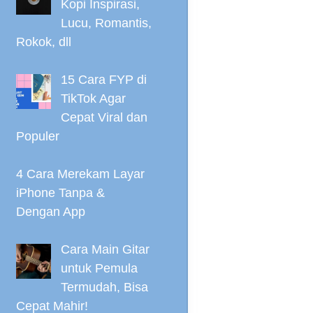
Kopi Inspirasi,
Lucu, Romantis,
Rokok, dll
15 Cara FYP di
TikTok Agar
Cepat Viral dan
Populer
4 Cara Merekam Layar
iPhone Tanpa &
Dengan App
Cara Main Gitar
untuk Pemula
Termudah, Bisa
Cepat Mahir!