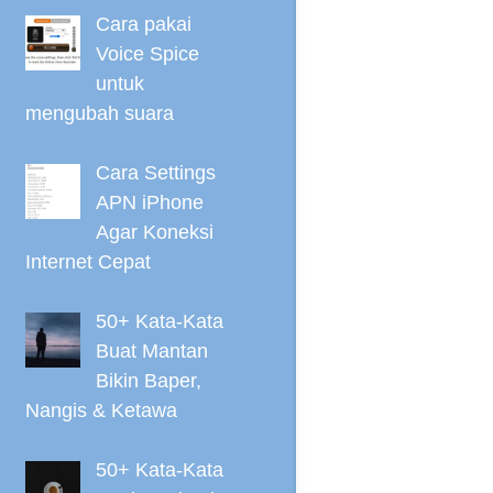
Cara pakai
Voice Spice
untuk
mengubah suara
Cara Settings
APN iPhone
Agar Koneksi
Internet Cepat
50+ Kata-Kata
Buat Mantan
Bikin Baper,
Nangis & Ketawa
50+ Kata-Kata