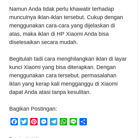
Namun Anda tidak perlu khawatir terhadap
munculnya iklan-iklan tersebut. Cukup dengan
menggunakan cara-cara yang dijelaskan di
atas, maka iklan di HP Xiaomi Anda bisa
diselesaikan secara mudah.
Begitulah tadi cara menghilangkan iklan di layar
kunci Xiaomi yang bisa diterapkan. Dengan
menggunakan cara tersebut, permasalahan
iklan yang kerap kali mengganggu di Xiaomi
dapat Anda atasi tanpa kesulitan.
Bagikan Postingan:
F
T
P
M
T
W
L
S
a
w
i
e
e
h
i
h
c
i
n
s
l
a
n
a