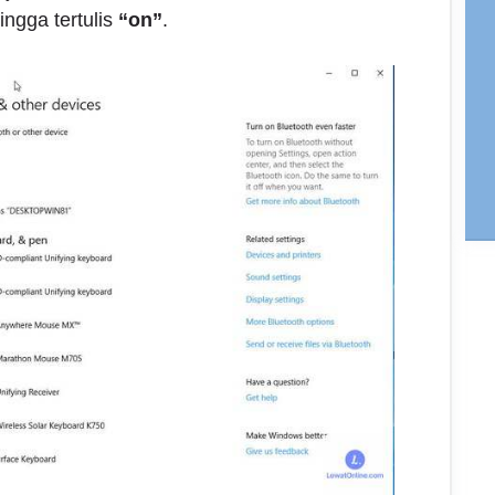
ingga tertulis
“on”
.