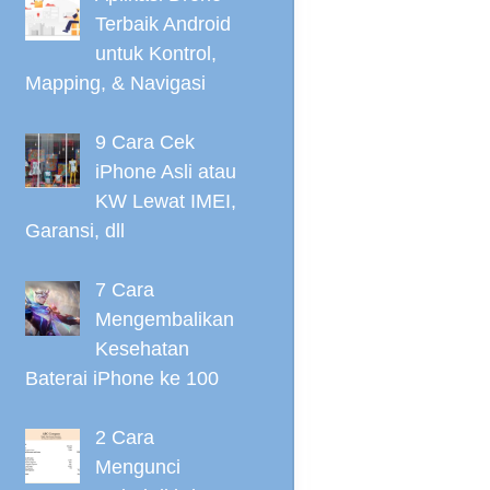
Terbaik Android
untuk Kontrol,
Mapping, & Navigasi
9 Cara Cek
iPhone Asli atau
KW Lewat IMEI,
Garansi, dll
7 Cara
Mengembalikan
Kesehatan
Baterai iPhone ke 100
2 Cara
Mengunci