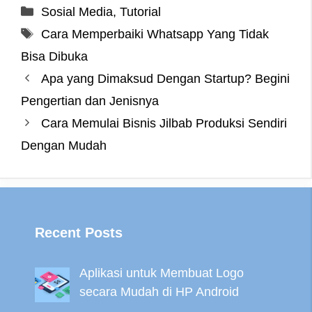
c
i
n
s
l
a
n
a
Categories
Sosial Media
,
Tutorial
e
t
t
s
e
t
e
r
Tags
Cara Memperbaiki Whatsapp Yang Tidak
b
t
e
e
g
s
e
o
e
r
n
r
A
Bisa Dibuka
o
r
e
g
a
p
Apa yang Dimaksud Dengan Startup? Begini
k
s
e
m
p
Pengertian dan Jenisnya
t
r
Cara Memulai Bisnis Jilbab Produksi Sendiri
Dengan Mudah
Recent Posts
Aplikasi untuk Membuat Logo
secara Mudah di HP Android