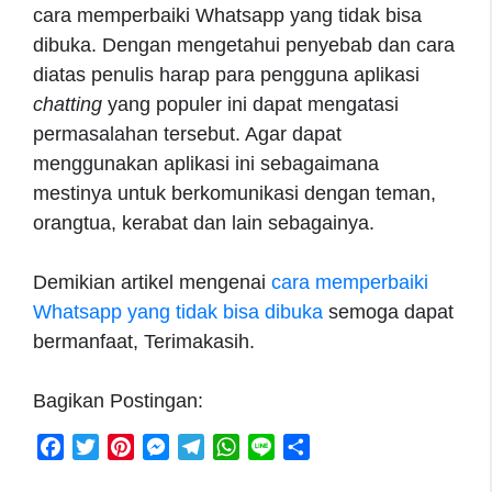
cara memperbaiki Whatsapp yang tidak bisa
dibuka. Dengan mengetahui penyebab dan cara
diatas penulis harap para pengguna aplikasi
chatting
yang populer ini dapat mengatasi
permasalahan tersebut. Agar dapat
menggunakan aplikasi ini sebagaimana
mestinya untuk berkomunikasi dengan teman,
orangtua, kerabat dan lain sebagainya.
Demikian artikel mengenai
cara memperbaiki
Whatsapp yang tidak bisa dibuka
semoga dapat
bermanfaat, Terimakasih.
Bagikan Postingan:
F
T
P
M
T
W
L
S
a
w
i
e
e
h
i
h