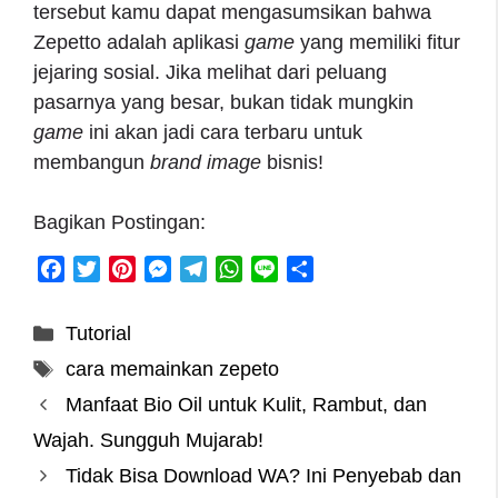
tersebut kamu dapat mengasumsikan bahwa
Zepetto adalah aplikasi
game
yang memiliki fitur
jejaring sosial. Jika melihat dari peluang
pasarnya yang besar, bukan tidak mungkin
game
ini akan jadi cara terbaru untuk
membangun
brand image
bisnis!
Bagikan Postingan:
F
T
P
M
T
W
L
S
a
w
i
e
e
h
i
h
c
i
n
s
l
a
n
a
Categories
Tutorial
e
t
t
s
e
t
e
r
Tags
cara memainkan zepeto
b
t
e
e
g
s
e
o
e
r
n
r
A
Manfaat Bio Oil untuk Kulit, Rambut, dan
o
r
e
g
a
p
Wajah. Sungguh Mujarab!
k
s
e
m
p
Tidak Bisa Download WA? Ini Penyebab dan
t
r