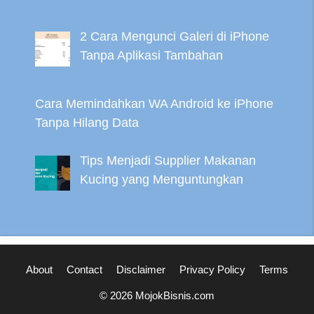
2 Cara Mengunci Galeri di iPhone
Tanpa Aplikasi Tambahan
Cara Memindahkan WA Android ke iPhone
Tanpa Hilang Data
Tips Menjadi Supplier Makanan
Kucing yang Menguntungkan
About
Contact
Disclaimer
Privacy Policy
Terms
© 2026 MojokBisnis.com