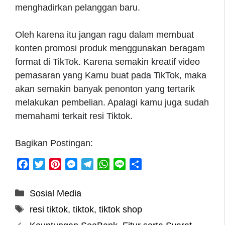
menghadirkan pelanggan baru.
Oleh karena itu jangan ragu dalam membuat
konten promosi produk menggunakan beragam
format di TikTok. Karena semakin kreatif video
pemasaran yang Kamu buat pada TikTok, maka
akan semakin banyak penonton yang tertarik
melakukan pembelian. Apalagi kamu juga sudah
memahami terkait resi Tiktok.
Bagikan Postingan:
F
T
P
M
T
W
L
S
a
w
i
e
e
h
i
h
c
i
n
s
l
a
n
a
Categories
Sosial Media
e
t
t
s
e
t
e
r
Tags
resi tiktok
,
tiktok
,
tiktok shop
b
t
e
e
g
s
e
o
e
r
n
r
A