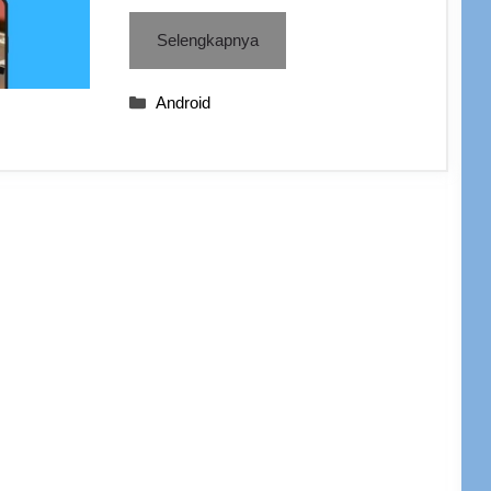
Selengkapnya
Categories
Android