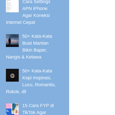
Cara Settings
APN iPhone
Agar Koneksi
Internet Cepat
50+ Kata-Kata
Buat Mantan
Bikin Baper,
Nangis & Ketawa
50+ Kata-Kata
Kopi Inspirasi,
Lucu, Romantis,
Rokok, dll
15 Cara FYP di
TikTok Agar