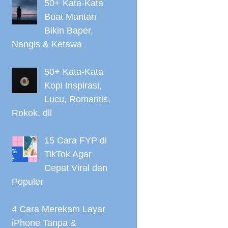
50+ Kata-Kata
Buat Mantan
Bikin Baper,
Nangis & Ketawa
50+ Kata-Kata
Kopi Inspirasi,
Lucu, Romantis,
Rokok, dll
15 Cara FYP di
TikTok Agar
Cepat Viral dan
Populer
4 Cara Merekam Layar
iPhone Tanpa &