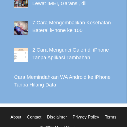
Lewat IMEI, Garansi, dll
7 Cara Mengembalikan Kesehatan
Baterai iPhone ke 100
2 Cara Mengunci Galeri di iPhone
Tanpa Aplikasi Tambahan
Cara Memindahkan WA Android ke iPhone
Tanpa Hilang Data
About
Contact
Disclaimer
Privacy Policy
Terms