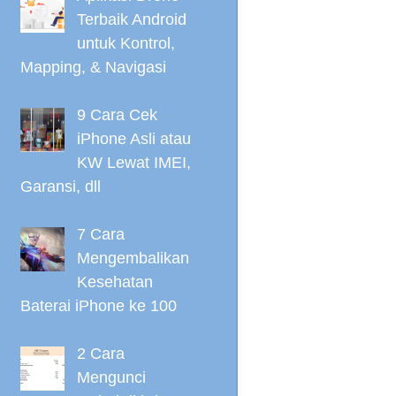
Terbaik Android
untuk Kontrol,
Mapping, & Navigasi
9 Cara Cek
iPhone Asli atau
KW Lewat IMEI,
Garansi, dll
7 Cara
Mengembalikan
Kesehatan
Baterai iPhone ke 100
2 Cara
Mengunci