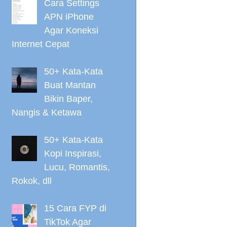
Cara Settings
APN iPhone
Agar Koneksi
Internet Cepat
50+ Kata-Kata
Buat Mantan
Bikin Baper,
Nangis & Ketawa
50+ Kata-Kata
Kopi Inspirasi,
Lucu, Romantis,
Rokok, dll
15 Cara FYP di
TikTok Agar