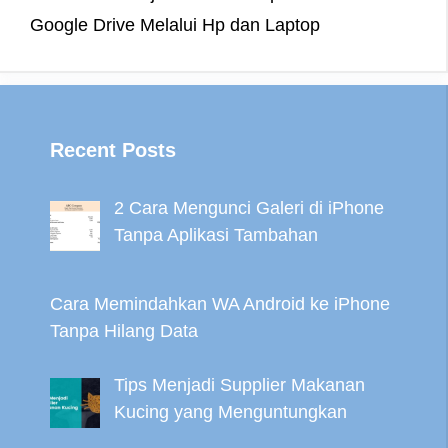
k
s
e
m
p
Google Drive Melalui Hp dan Laptop
t
r
Recent Posts
2 Cara Mengunci Galeri di iPhone
Tanpa Aplikasi Tambahan
Cara Memindahkan WA Android ke iPhone
Tanpa Hilang Data
Tips Menjadi Supplier Makanan
Kucing yang Menguntungkan