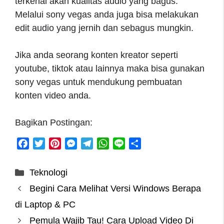
terkenal akan kualitas audio yang bagus.
Melalui sony vegas anda juga bisa melakukan
edit audio yang jernih dan sebagus mungkin.
Jika anda seorang konten kreator seperti
youtube, tiktok atau lainnya maka bisa gunakan
sony vegas untuk mendukung pembuatan
konten video anda.
Bagikan Postingan:
F
T
P
M
T
W
L
S
a
w
i
e
e
h
i
h
c
i
n
s
l
a
n
a
Categories
Teknologi
e
t
t
s
e
t
e
r
Begini Cara Melihat Versi Windows Berapa
b
t
e
e
g
s
e
o
e
r
n
r
A
di Laptop & PC
o
r
e
g
a
p
Pemula Wajib Tau! Cara Upload Video Di