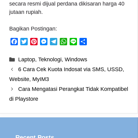
secara resmi dijual perdana dikisaran harga 40
jutaan rupiah.
Bagikan Postingan:
F
T
P
M
T
W
L
S
a
w
i
e
e
h
i
h
c
i
n
s
l
a
n
a
Categories
Laptop
,
Teknologi
,
Windows
e
t
t
s
e
t
e
r
6 Cara Cek Kuota Indosat via SMS, USSD,
b
t
e
e
g
s
e
o
e
r
n
r
A
Website, MyIM3
o
r
e
g
a
p
Cara Mengatasi Perangkat Tidak Kompatibel
k
s
e
m
p
di Playstore
t
r
Recent Posts