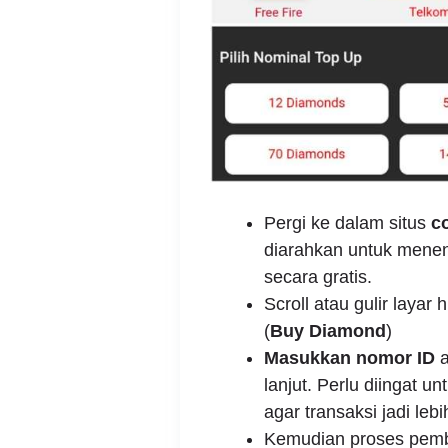
Pergi ke dalam situs
c
diarahkan untuk menen
secara gratis.
Scroll atau gulir laya
(
Buy Diamond
)
Masukkan nomor ID
a
lanjut. Perlu diingat un
agar transaksi jadi leb
Kemudian proses pemb