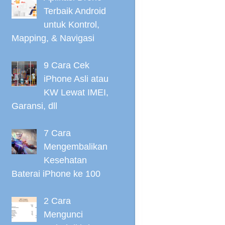
Terbaik Android
untuk Kontrol,
Mapping, & Navigasi
9 Cara Cek
iPhone Asli atau
KW Lewat IMEI,
Garansi, dll
7 Cara
Mengembalikan
Kesehatan
Baterai iPhone ke 100
2 Cara
Mengunci