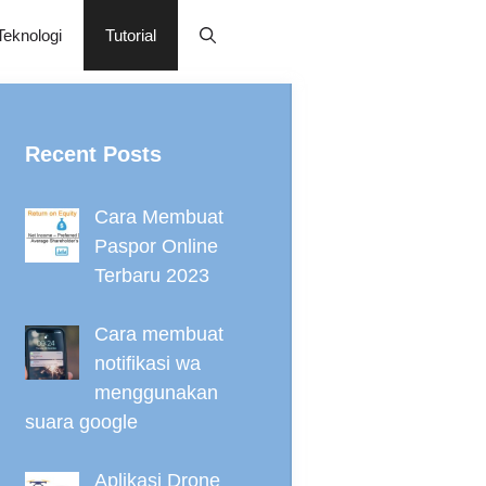
Teknologi
Tutorial
Recent Posts
Cara Membuat
Paspor Online
Terbaru 2023
Cara membuat
notifikasi wa
menggunakan
suara google
Aplikasi Drone