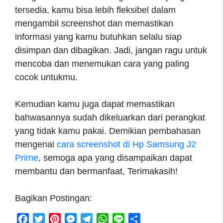
tersedia, kamu bisa lebih fleksibel dalam
mengambil screenshot dan memastikan
informasi yang kamu butuhkan selalu siap
disimpan dan dibagikan. Jadi, jangan ragu untuk
mencoba dan menemukan cara yang paling
cocok untukmu.
Kemudian kamu juga dapat memastikan
bahwasannya sudah dikeluarkan dari perangkat
yang tidak kamu pakai. Demikian pembahasan
mengenai
cara screenshot di Hp Samsung J2
Prime
, semoga apa yang disampaikan dapat
membantu dan bermanfaat, Terimakasih!
Bagikan Postingan:
F
T
P
M
T
W
L
S