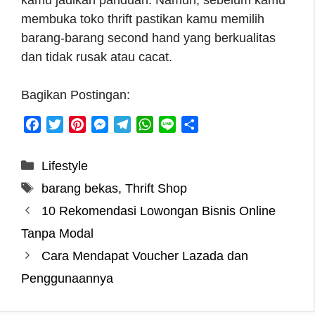
kamu jadikan panduan. Namun, sebelum kamu
membuka toko thrift pastikan kamu memilih
barang-barang second hand yang berkualitas
dan tidak rusak atau cacat.
Bagikan Postingan:
F
T
P
M
T
W
L
S
a
w
i
e
e
h
i
h
c
i
n
s
l
a
n
a
Categories
Lifestyle
e
t
t
s
e
t
e
r
Tags
barang bekas
,
Thrift Shop
b
t
e
e
g
s
e
o
e
r
n
r
A
10 Rekomendasi Lowongan Bisnis Online
o
r
e
g
a
p
Tanpa Modal
k
s
e
m
p
Cara Mendapat Voucher Lazada dan
t
r
Penggunaannya