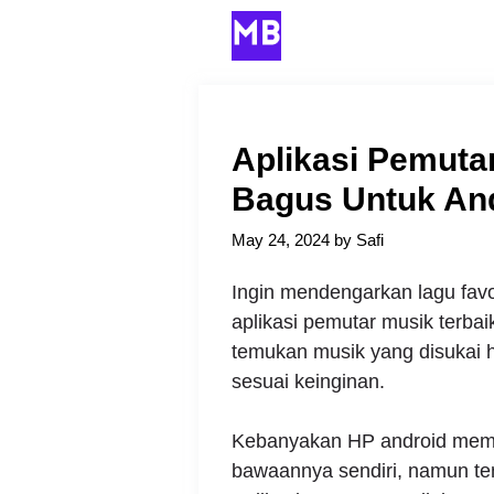
Skip
to
content
Aplikasi Pemuta
Bagus Untuk An
May 24, 2024
by
Safi
Ingin mendengarkan lagu favor
aplikasi pemutar musik terba
temukan musik yang disukai h
sesuai keinginan.
Kebanyakan HP android mema
bawaannya sendiri, namun te