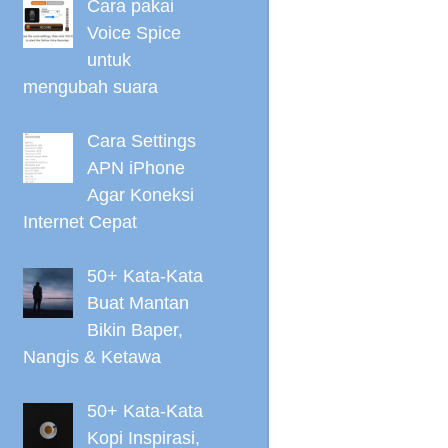
Cara pakai
Voice Spice
untuk
mengubah suara
Cara Settings
APN iPhone
Agar Koneksi
Internet Cepat
50+ Kata-Kata
Buat Mantan
Bikin Baper,
Nangis & Ketawa
50+ Kata-Kata
Kopi Inspirasi,