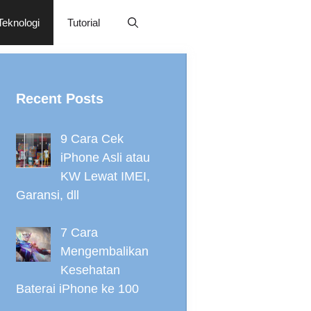
Teknologi
Tutorial
Recent Posts
9 Cara Cek
iPhone Asli atau
KW Lewat IMEI,
Garansi, dll
7 Cara
Mengembalikan
Kesehatan
Baterai iPhone ke 100